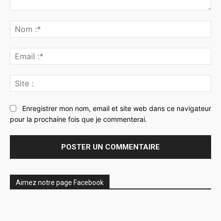
Commenter
:
No
:*
Ema
:*
Sit
:
Enregistrer mon nom, email et site web dans ce navigateur
pour la prochaine fois que je commenterai.
Aimez notre page Facebook