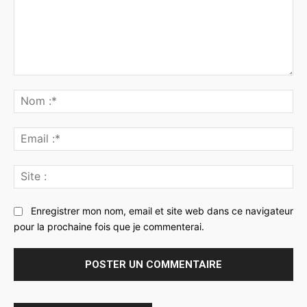
Commenter
:
No
:*
Ema
:*
Sit
:
Enregistrer mon nom, email et site web dans ce navigateur
pour la prochaine fois que je commenterai.