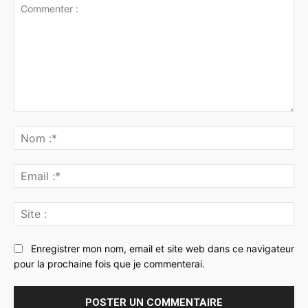
Commenter
:
No
:*
Ema
:*
Sit
:
Enregistrer mon nom, email et site web dans ce navigateur
pour la prochaine fois que je commenterai.