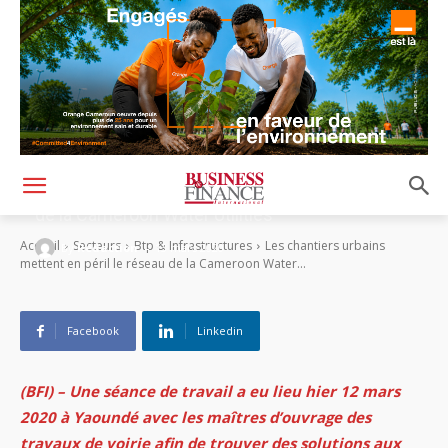
Les chantiers urbains mettent en péril le réseau
de la Cameroon Water Utilities
-
Accueil
Secteurs
Btp & Infrastructures
Les chantiers urbains
By
Rédaction
13 mars 2020
mettent en péril le réseau de la Cameroon Water...
Facebook
Linkedin
(BFI) – Une séance de travail a eu lieu hier 12 mars
2020 à Yaoundé avec les maîtres d’ouvrage des
travaux de voirie afin de trouver des solutions aux