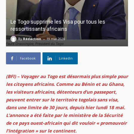
Le Togo supprime les Visa pour tous les
ressortissants africains
-
By
Rédaction
19 mai 2026
Faure Gnassingbe, Président du Togo
Facebook
Linkedin
(BFI) – Voyager au Togo est désormais plus simple pour
les citoyens africains. Comme au Bénin et au Ghana,
les visiteurs africains, détenteurs d’un passeport,
peuvent entrer sur le territoire togolais sans visa,
dans une limite de 30 jours, depuis hier lundi 18 mai.
L’annonce a été faite par le ministère de la Sécurité
de ce pays ouest-africain qui dit vouloir
« promouvoir
l’intégration »
sur le continent.