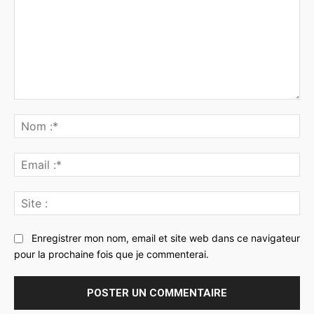
Commenter
:
No
:*
Ema
:*
Sit
:
Enregistrer mon nom, email et site web dans ce navigateur
pour la prochaine fois que je commenterai.