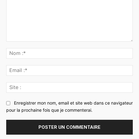
Commenter
:
No
:*
Ema
:*
Sit
:
Enregistrer mon nom, email et site web dans ce navigateur
pour la prochaine fois que je commenterai.