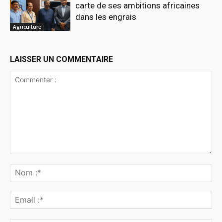
carte de ses ambitions africaines
dans les engrais
Agriculture
LAISSER UN COMMENTAIRE
Commenter
:
No
:*
Ema
:*