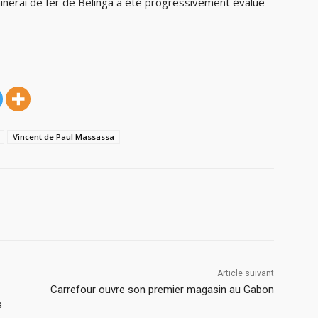
minerai de fer de Belinga a été progressivement évalué
Vincent de Paul Massassa
Article suivant
Carrefour ouvre son premier magasin au Gabon
s