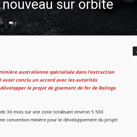
 nouveau sur orbite
27
0
 minière australienne spécialisée dans l’extraction
 avoir conclu un accord avec les autorités
développer le projet de gisement de fer de Belinga
de 36 mois sur une zone totalisant environ 5 500
 une convention minière pour le développement du projet