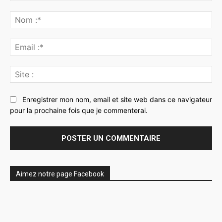
Commenter
:
No
:*
Ema
:*
Sit
:
Enregistrer mon nom, email et site web dans ce navigateur
pour la prochaine fois que je commenterai.
Aimez notre page Facebook