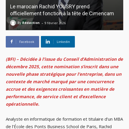
Le marocain Rachid YOUSRY prend
officiellement fonction à la tête de Cimencam
-
By
Rédaction
9 février 2026
Facebook
Linkedin
(BFI) – Décidée à l’issue du Conseil d’Administration de
décembre 2025, cette nomination s’inscrit dans une
nouvelle phase stratégique pour l’entreprise, dans un
contexte de marché marqué par une concurrence
accrue et des exigences croissantes en matière de
performance, de service client et d’excellence
opérationnelle.
Analyste en informatique de formation et titulaire d’un MBA
de l’École des Ponts Business School de Paris, Rachid