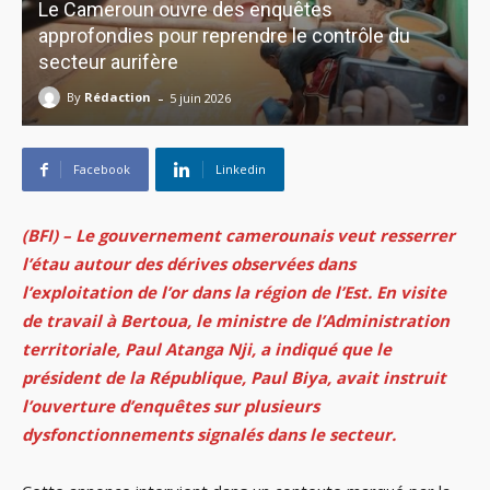
Le Cameroun ouvre des enquêtes
approfondies pour reprendre le contrôle du
secteur aurifère
-
By
Rédaction
5 juin 2026
Facebook
Linkedin
(BFI) –
Le gouvernement camerounais veut resserrer
l’étau autour des dérives observées dans
l’exploitation de l’or dans la région de l’Est. En visite
de travail à Bertoua, le ministre de l’Administration
territoriale, Paul Atanga Nji, a indiqué que le
président de la République, Paul Biya, avait instruit
l’ouverture d’enquêtes sur plusieurs
dysfonctionnements signalés dans le secteur.