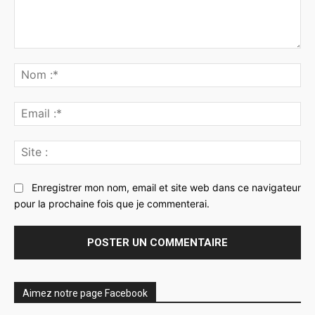
Commenter
:
No
:*
Ema
:*
Sit
:
Enregistrer mon nom, email et site web dans ce navigateur
pour la prochaine fois que je commenterai.
Aimez notre page Facebook