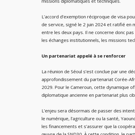
missions diplomatiques et techniques.
L’accord d’exemption réciproque de visa pour 
de service, signé le 2 juin 2024 et ratifié en 
entre les deux pays. Il ne concerne donc pas l
les échanges institutionnels, les missions te
Un partenariat appelé à se renforcer
La réunion de Séoul s’est conclue par une déc
approfondissement du partenariat Corée-Afr
2029. Pour le Cameroun, cette dynamique off
diplomatique ancienne en partenariat plus cib
L’enjeu sera désormais de passer des intention
le numérique, l’agriculture ou la santé, Yaou
les financements et s’assurer que la coopéra
œuvre de la SND30. À cette condition, le par