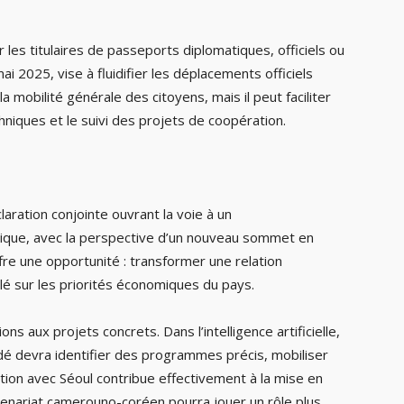
les titulaires de passeports diplomatiques, officiels ou
mai 2025, vise à fluidifier les déplacements officiels
a mobilité générale des citoyens, mais il peut faciliter
chniques et le suivi des projets de coopération.
laration conjointe ouvrant la voie à un
ique, avec la perspective d’un nouveau sommet en
re une opportunité : transformer une relation
lé sur les priorités économiques du pays.
s aux projets concrets. Dans l’intelligence artificielle,
ndé devra identifier des programmes précis, mobiliser
tion avec Séoul contribue effectivement à la mise en
tenariat camerouno-coréen pourra jouer un rôle plus