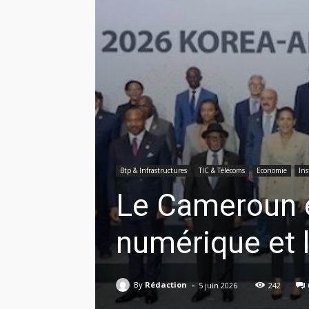
Btp & Infrastructures
TIC & Télécoms
Economie
Ins
Le Cameroun e
numérique et 
-
By
Rédaction
5 juin 2026
242