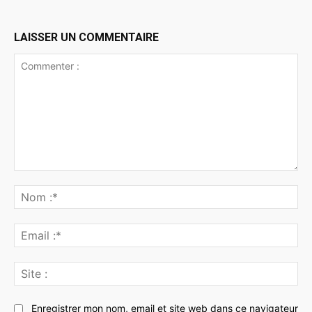
LAISSER UN COMMENTAIRE
Commenter
:
No
:*
Ema
:*
Sit
:
Enregistrer mon nom, email et site web dans ce navigateur