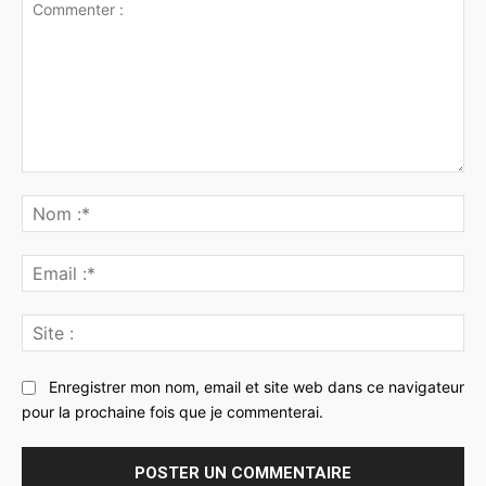
Commenter
:
No
:*
Ema
:*
Sit
:
Enregistrer mon nom, email et site web dans ce navigateur
pour la prochaine fois que je commenterai.