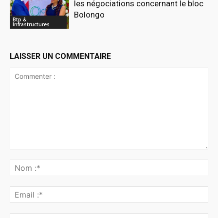
les négociations concernant le bloc
Bolongo
Btp &
Infrastructures
LAISSER UN COMMENTAIRE
Commenter
:
No
:*
Ema
:*
Sit