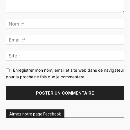
Commenter
:
No
:*
Ema
:*
Sit
:
Enregistrer mon nom, email et site web dans ce navigateur
pour la prochaine fois que je commenterai.
Aimez notre page Facebook