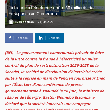
La fraude à l’électricité coûte 60 milliards de
Fcfa par an au Cameroun
-
By
Rédaction
21 juin 2026
Facebook
Linkedin
(BFI) ‑ Le gouvernement camerounais prévoit de faire
de la lutte contre la fraude à l’électricité un pilier
central du plan de restructuration 2026-2028 de la
Socadel, la société de distribution d’électricité créée
suite à la reprise en main de l’ancien fournisseur Eneo
par l’État.
Lors d’une conférence de presse
gouvernementale à Yaoundé le 18 juin, le ministre de
l’Eau et de l’Énergie, Gaston Eloundou Essomba, a
déclaré que la société lancerait une campagne