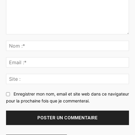
Commenter
:
No
:*
Ema
:*
Sit
:
Enregistrer mon nom, email et site web dans ce navigateur
pour la prochaine fois que je commenterai.