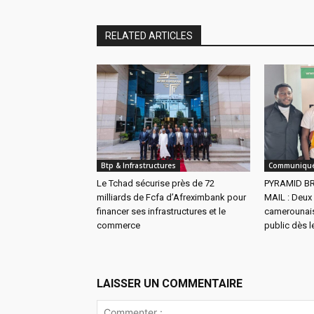
RELATED ARTICLES
Btp & Infrastructures
Communiqué
Le Tchad sécurise près de 72
PYRAMID B
milliards de Fcfa d’Afreximbank pour
MAIL : Deux
financer ses infrastructures et le
camerounais
commerce
public dès l
LAISSER UN COMMENTAIRE