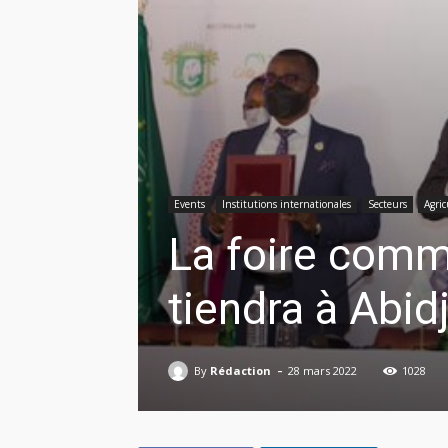
Events
Institutions internationales
Secteurs
Agric
La foire comme
tiendra à Abid
-
By
Rédaction
28 mars 2022
1028