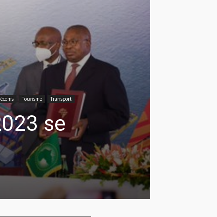
lécoms
Tourisme
Transport
2023 se