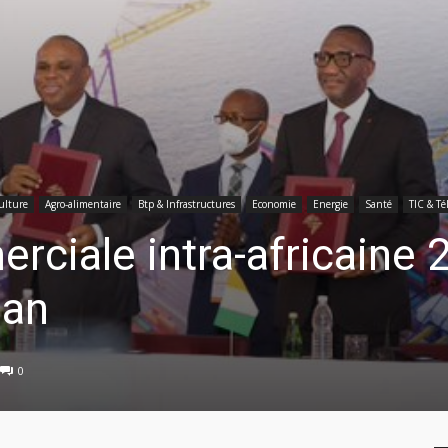
ulture
Agro-alimentaire
Btp & Infrastructures
Economie
Energie
Santé
TIC & Té
rciale intra-africaine 
jan
0