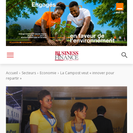
Accueil
Secteurs
Economie
La Campost veut « innover pour
repartir »