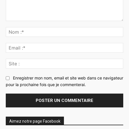
Commenter
:
No
:*
Ema
:*
Sit
:
Enregistrer mon nom, email et site web dans ce navigateur
pour la prochaine fois que je commenterai.
Aimez notre page Facebook