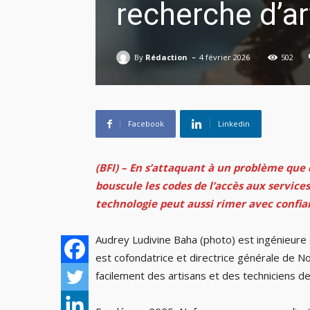
recherche d’ar
-
By
Rédaction
4 février 2026
502
Facebook
Linkedin
(BFI) – En s’attaquant à un problème que d
bouscule les codes de l’accès aux service
technologie peut aussi rimer avec confia
Audrey Ludivine Baha (photo) est ingénieure
est cofondatrice et directrice générale de Nof
facilement des artisans et des techniciens de