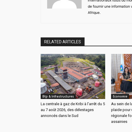
internationaux issus du mon
de fournir une information 
Afrique.
RELATED ARTICLES
Btp & Infrastructures
Economie
La centrale à gaz de Kribi à l’arrêt du 5
Au sein de 
au 7 août 2026, des délestages
plaide pou
annoncés dans le Sud
régionale fo
assainies