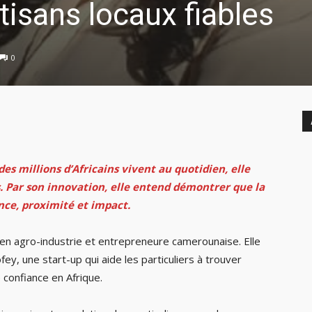
tisans locaux fiables
0
es millions d’Africains vivent au quotidien, elle
s. Par son innovation, elle entend démontrer que la
nce, proximité et impact.
 en agro-industrie et entrepreneure camerounaise. Elle
ey, une start-up qui aide les particuliers à trouver
 confiance en Afrique.