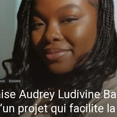
eurs
Economie
se Audrey Ludivine Ba
 projet qui facilite la