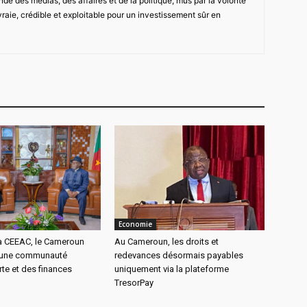
de des médias, des affaires et de la politique, mus par la volonté
vraie, crédible et exploitable pour un investissement sûr en
Economie
la CEEAC, le Cameroun
Au Cameroun, les droits et
r une communauté
redevances désormais payables
rte et des finances
uniquement via la plateforme
TresorPay