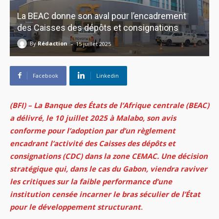
La BEAC donne son aval pour l’encadrement
des Caisses des dépôts et consignations
-
By
Rédaction
15 juillet 2025
Facebook
Linkedin
(BFI) – La Banque des États de l’Afrique centrale (BEAC)
a délivré, le 10 juillet 2025 à Malabo, son avis
conforme pour l’adoption par d’un règlement
encadrant l’activité des Caisses des dépôts et
consignations (CDC) dans la zone CEMAC. Une décision
stratégique qui, dans le cas du Gabon, viendra raviver
les critiques sur la faible performance d’une
institution censée incarner le bras séculier de l’État
pour le développement structurant
.