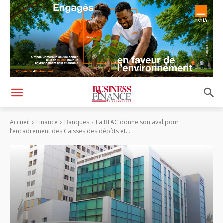
Accueil
Finance
Banques
La BEAC donne son aval pour
l’encadrement des Caisses des dépôts et...