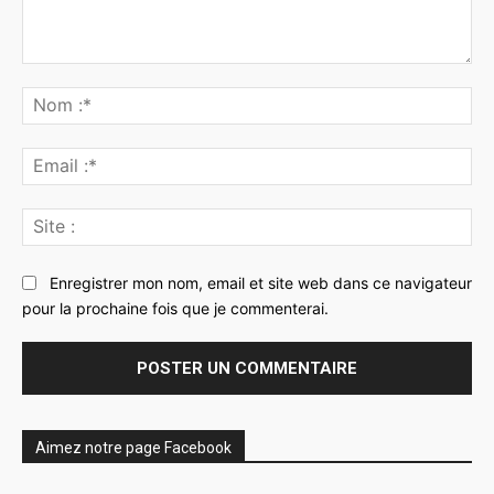
Commenter
:
No
:*
Ema
:*
Sit
:
Enregistrer mon nom, email et site web dans ce navigateur
pour la prochaine fois que je commenterai.
Aimez notre page Facebook