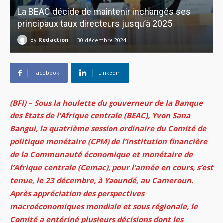
La BEAC décide de maintenir inchangés ses
principaux taux directeurs jusqu’à 2025
-
By
Rédaction
30 décembre 2024
Facebook
Linkedin
(BFI) – Sous la houlette du gouverneur de la Banque
des États de l’Afrique centrale (BEAC), Yvon Sana
Bangui, la quatrième session ordinaire du Comité de
politique monétaire (CPM) de l’institution financière
de la Communauté économique et monétaire de
l’Afrique centrale (Cemac), pour l’année en cours, s’est
tenue, le 23 décembre, à Yaoundé, au Cameroun.
Après appréciation des perspectives
macroéconomiques mondiale et sous régionale, le
Comité a entériné plusieurs décisions dont les