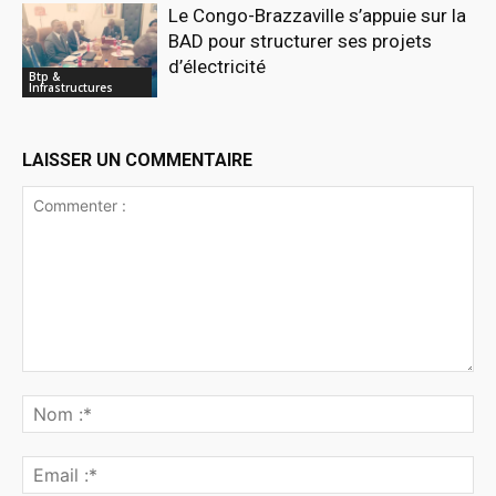
Le Congo-Brazzaville s’appuie sur la
BAD pour structurer ses projets
d’électricité
Btp &
Infrastructures
LAISSER UN COMMENTAIRE
Commenter
:
No
:*
Ema
:*