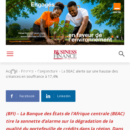
La BEAC alerte sur une hausse des créances
en souffrance à 17,4%
-
Accueil
Finance
Conjoncture
La BEAC alerte sur une hausse des
By
Rédaction
8 octobre 2025
créances en souffrance à 17,4%
Facebook
Linkedin
(BFI) – La Banque des États de l’Afrique centrale (BEAC)
tire la sonnette d’alarme sur la dégradation de la
qualité du portefeuille de crédits dans la région. Dans