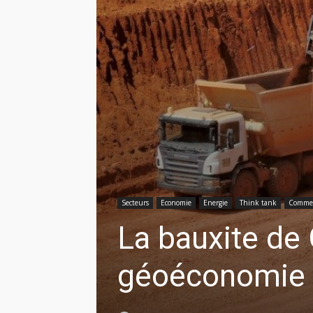
Secteurs
Economie
Energie
Think tank
Commen
La bauxite de
géoéconomie 