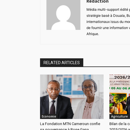
Rédaction
Média multi-support édité
stratégie basé à Douala, B
internationaux issus du mon
de fournir une information 
Afrique.
RELATED ARTICLES
Economie
Agriculture
La Fondation MTN Cameroun confie
Bilan de la
sa gouvernance à Rose Gana
2025/2026 a