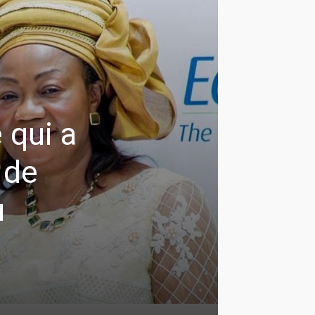
 qui a
 de
u