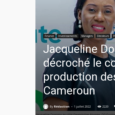
Finance
Investissements
Managers
Décideurs
P
Jacqueline Do
décroché le co
production de
Cameroun
-
By
Rédaction
1 juillet 2022
2220
Jacqueline Dongmo au côté Gwendoline Abunaw, DG Ecob