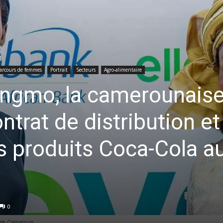
arcours de femmes
Portrait
Secteurs
Agro-alimentaire
ngmo, la camerounaise
ntrat de distribution et
s produits Coca-Cola a
0
ank Cameroun