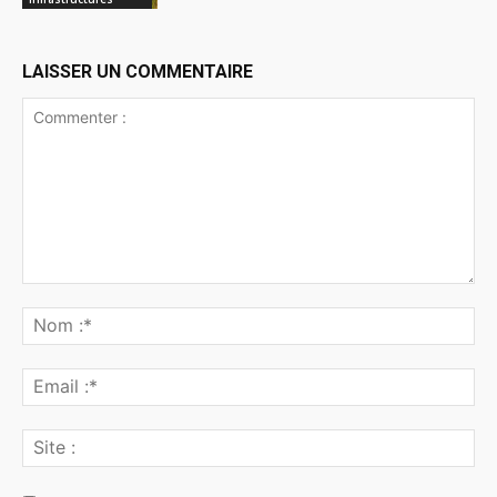
LAISSER UN COMMENTAIRE
Commenter
:
No
:*
Ema
:*
Sit
: