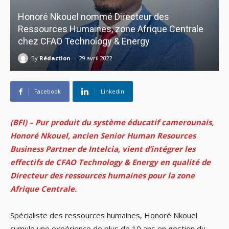
Honoré Nkouel nommé Directeur des
Ressources Humaines, zone Afrique Centrale
chez CFAO Technology & Energy
-
By
Rédaction
29 avril 2022
Facebook
Linkedin
(BFI) – Pur produit du système éducatif camerounais,
Honoré Nkouel, ancien Senior Human Resources
Business Partner de Intelcia, vient d’intégrer les
effectifs de CFAO Technology & Energy en qualité de
Directeur des ressources humaines pour la zone
Afrique Centrale.
Spécialiste des ressources humaines, Honoré Nkouel
cumule une expérience de plus de 10 ans en gestion du