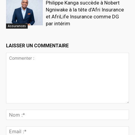
Philippe Kanga succède à Nobert
Ngniwake à la tête d’Afri Insurance
et AfriLife Insurance comme DG
par intérim
Assurances
LAISSER UN COMMENTAIRE
Commenter
:
No
:*
Ema