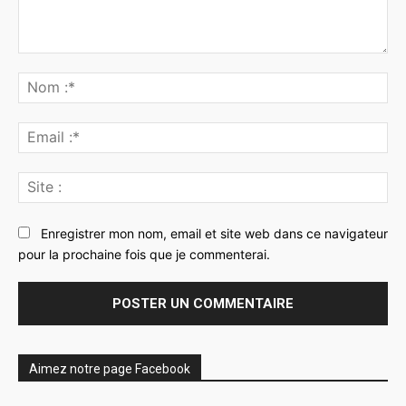
Commenter
:
No
:*
Ema
:*
Sit
:
Enregistrer mon nom, email et site web dans ce navigateur
pour la prochaine fois que je commenterai.
Aimez notre page Facebook