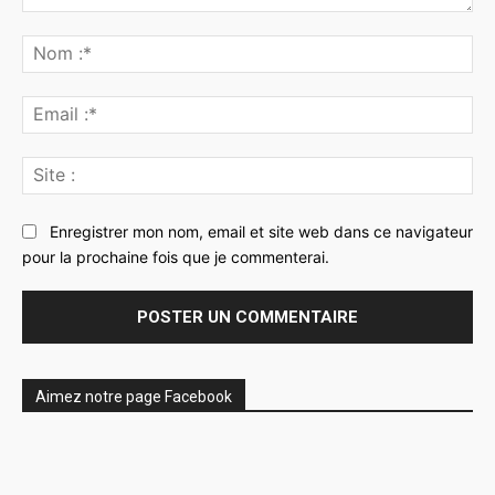
Commenter
:
No
:*
Ema
:*
Sit
:
Enregistrer mon nom, email et site web dans ce navigateur
pour la prochaine fois que je commenterai.
Aimez notre page Facebook