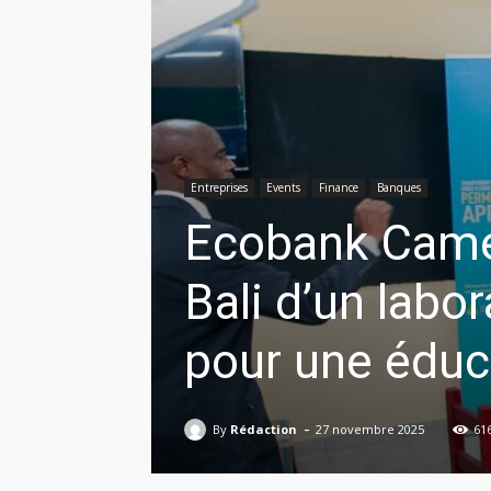
Entreprises
Events
Finance
Banques
Ecobank Camer
Bali d’un labo
pour une éduc
-
By
Rédaction
27 novembre 2025
61