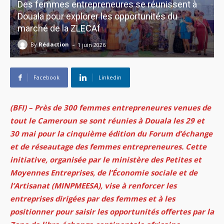
Des femmes entrepreneures se réunissent à
Douala pour explorer les opportunités du
marché de la ZLECAf
-
By
Rédaction
1 juin 2026
Facebook
Linkedin
(BFI) – Près de 300 femmes entrepreneures venues de
tout le Cameroun se sont réunies à Douala les 29 et
30 mai pour la cinquième édition du Forum d’échange
et de réseautage des femmes entrepreneures. Cette
initiative, organisée par le ministère des Petites et
Moyennes Entreprises, de l’Économie sociale et de
l’Artisanat (MINPMEESA), vise à renforcer les
entreprises dirigées par des femmes et à les
positionner pour saisir les opportunités offertes par la