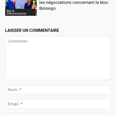
les négociations concernant le bloc
Bolongo
Btp &
Infrastructures
LAISSER UN COMMENTAIRE
Commenter
:
No
:*
Ema
:*