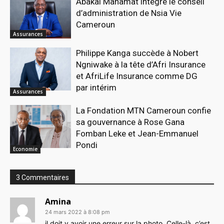
Abakal Mahamat intègre le conseil
d’administration de Nsia Vie
Cameroun
Assurances
Philippe Kanga succède à Nobert
Ngniwake à la tête d’Afri Insurance
et AfriLife Insurance comme DG
par intérim
Assurances
La Fondation MTN Cameroun confie
sa gouvernance à Rose Gana
Fomban Leke et Jean-Emmanuel
Pondi
Economie
3 Commentaires
Amina
24 mars 2022 à 8:08 pm
il doit y avoir une erreur sur la photo. Celle-là, c’est