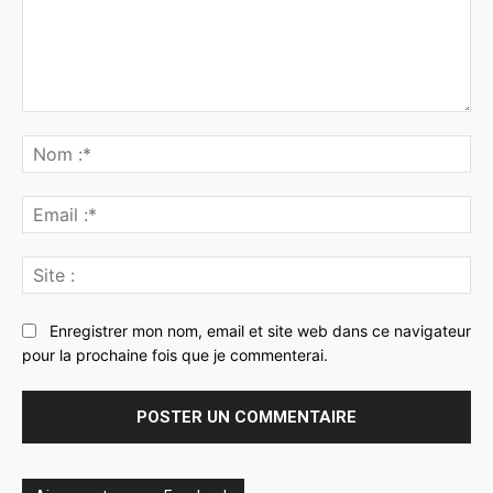
Commenter
:
No
:*
Ema
:*
Sit
:
Enregistrer mon nom, email et site web dans ce navigateur
pour la prochaine fois que je commenterai.