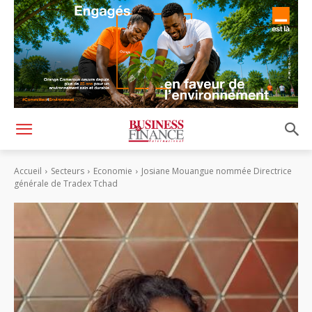
Accueil
Secteurs
Economie
Josiane Mouangue nommée Directrice
générale de Tradex Tchad