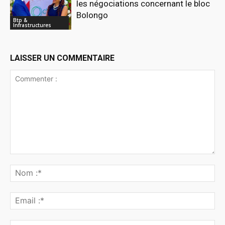
les négociations concernant le bloc
Bolongo
Btp &
Infrastructures
LAISSER UN COMMENTAIRE
Commenter
:
No
:*
Ema
:*
Sit