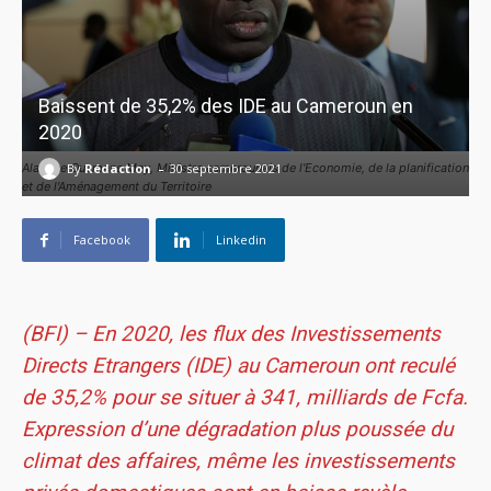
Baissent de 35,2% des IDE au Cameroun en
2020
-
By
Rédaction
Alamine Ousmane Mey, Ministre camerounais de l'Economie, de la planification
30 septembre 2021
et de l'Aménagement du Territoire
Facebook
Linkedin
(BFI) – En 2020, les flux des Investissements
Directs Etrangers (IDE) au Cameroun ont reculé
de 35,2% pour se situer à 341, milliards de Fcfa.
Expression d’une dégradation plus poussée du
climat des affaires, même les investissements