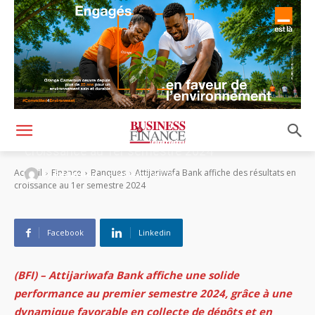
Attijariwafa Bank affiche des résultats en
croissance au 1er semestre 2024
-
Accueil
Finance
Banques
Attijariwafa Bank affiche des résultats en
By
Rédaction
4 septembre 2024
croissance au 1er semestre 2024
Facebook
Linkedin
(BFI) – Attijariwafa Bank affiche une solide
performance au premier semestre 2024, grâce à une
dynamique favorable en collecte de dépôts et en