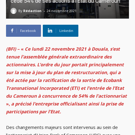
cède 54% de ses actions à l’Etat du Cameroun
-
By
Rédaction
24 novembre 2021
Facebook
Linkedin
(BFI) –
«
Ce lundi 22 novembre 2021 à Douala, s’est
tenue l’assemblée générale extraordinaire des
actionnaires. L’ordre du jour portait principalement
sur la mise à jour du plan de restructuration, qui a
été actée par la ratification de la sortie de Ecobank
Transnational Incorporated (ETI) et l’entrée de l’Etat
du Cameroun à concurrence de 54% de l’actionnariat
»,
a précisé l’entreprise officialisant ainsi la prise de
participations par l’Etat.
Des changements majeurs sont intervenus au sein de
l’actionnariat d’Union Bank of Cameroon (UBC) avec une