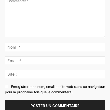
Commenter
:
No
:*
Ema
:*
Sit
:
Enregistrer mon nom, email et site web dans ce navigateur
pour la prochaine fois que je commenterai.