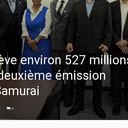
ève environ 527 million
a deuxième émission
Samurai
2
0