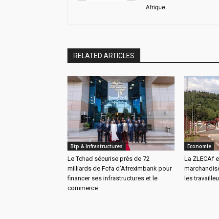
Afrique.
RELATED ARTICLES
Btp & Infrastructures
Economie
Le Tchad sécurise près de 72
La ZLECAf es
milliards de Fcfa d’Afreximbank pour
marchandise
financer ses infrastructures et le
les travaille
commerce