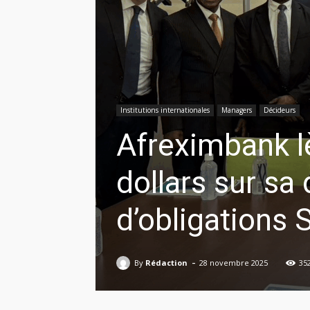
Institutions internationales
Managers
Décideurs
Afreximbank l
dollars sur s
d’obligations 
-
By
Rédaction
28 novembre 2025
35