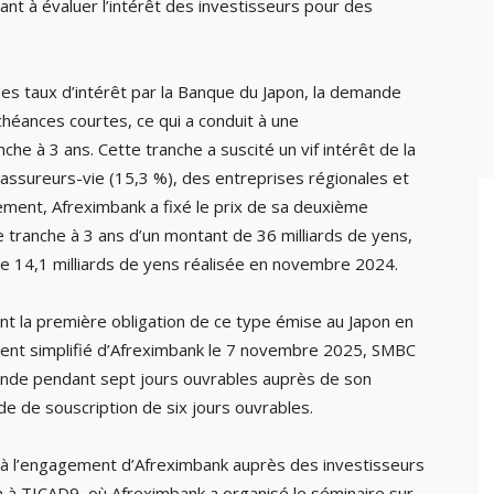
nt à évaluer l’intérêt des investisseurs pour des
es taux d’intérêt par la Banque du Japon, la demande
chéances courtes, ce qui a conduit à une
nche à 3 ans. Cette tranche a suscité un vif intérêt de la
 assureurs-vie (15,3 %), des entreprises régionales et
lement, Afreximbank a fixé le prix de sa deuxième
e tranche à 3 ans d’un montant de 36 milliards de yens,
 de 14,1 milliards de yens réalisée en novembre 2024.
nt la première obligation de ce type émise au Japon en
ement simplifié d’Afreximbank le 7 novembre 2025, SMBC
nde pendant sept jours ouvrables auprès de son
de de souscription de six jours ouvrables.
âce à l’engagement d’Afreximbank auprès des investisseurs
n à TICAD9, où Afreximbank a organisé le séminaire sur