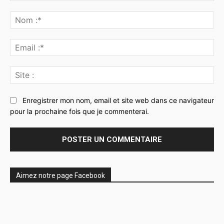
Commenter
:
No
:*
Ema
:*
Sit
:
Enregistrer mon nom, email et site web dans ce navigateur
pour la prochaine fois que je commenterai.
Aimez notre page Facebook