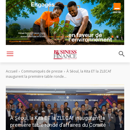
Accueil
Communiqués de presse
À Séoul, la Kita ET la ZLECAf
inaugurent la première table ronde...
À Séoul, la Kita ET la ZLECAf inaugurent la
première table ronde d’affaires du Comité