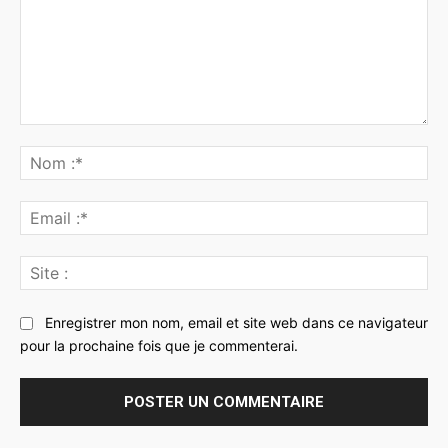
Commenter
:
No
:*
Ema
:*
Sit
:
Enregistrer mon nom, email et site web dans ce navigateur
pour la prochaine fois que je commenterai.