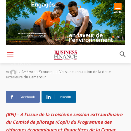
Vers une annulation de la dette extérieure du
Cameroun
-
Accueil
Secteurs
Economie
Vers une annulation de la dette
By
Rédaction
1 avril 2020
extérieure du Cameroun
Facebook
Linkedin
(BFI) – A l’issue de la troisième session extraordinaire
du Comité de pilotage (Copil) du Programme des
réformes économiques et financières de la Cemac