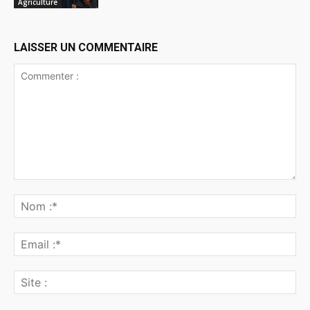
Agriculture
LAISSER UN COMMENTAIRE
Commenter
:
No
:*
Ema
:*
Sit
: