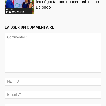
les négociations concernant le bloc
Bolongo
Btp &
Infrastructures
LAISSER UN COMMENTAIRE
Commenter
:
No
:*
Ema
:*
Sit