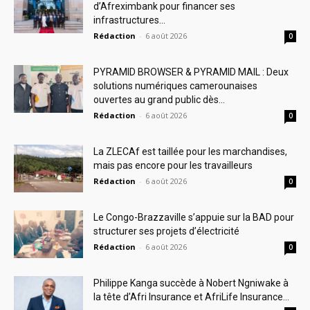
d’Afreximbank pour financer ses
infrastructures...
Rédaction
-
6 août 2026
0
PYRAMID BROWSER & PYRAMID MAIL : Deux
solutions numériques camerounaises
ouvertes au grand public dès...
Rédaction
-
6 août 2026
0
La ZLECAf est taillée pour les marchandises,
mais pas encore pour les travailleurs
Rédaction
-
6 août 2026
0
Le Congo-Brazzaville s’appuie sur la BAD pour
structurer ses projets d’électricité
Rédaction
-
6 août 2026
0
Philippe Kanga succède à Nobert Ngniwake à
la tête d’Afri Insurance et AfriLife Insurance...