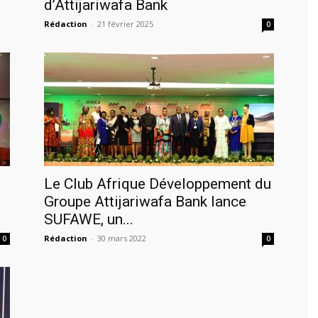
d’Attijariwafa Bank
Rédaction
-
21 février 2025
0
Le Club Afrique Développement du
Groupe Attijariwafa Bank lance
SUFAWE, un...
Rédaction
-
30 mars 2022
0
0