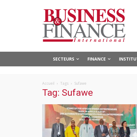
SECTEURS
FINANCE
INSTIT
Accueil
Tags
Sufawe
Tag: Sufawe