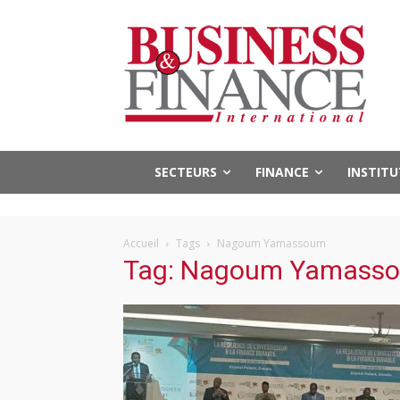
SECTEURS
FINANCE
INSTIT
Accueil
Tags
Nagoum Yamassoum
Tag: Nagoum Yamass