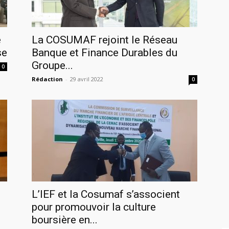
e
La COSUMAF rejoint le Réseau
se
Banque et Finance Durables du
Groupe...
0
Rédaction
-
29 avril 2022
0
L’IEF et la Cosumaf s’associent
pour promouvoir la culture
boursière en...