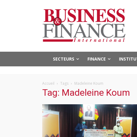
SECTEURS
FINANCE
INSTIT
Accueil
Tags
Madeleine Koum
Tag: Madeleine Koum