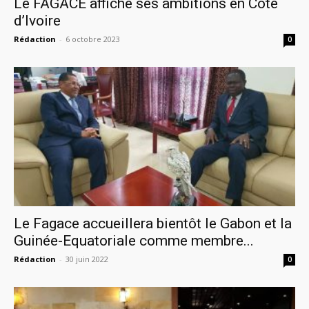
Le FAGACE affiche ses ambitions en Côte
d’Ivoire
Rédaction
-
6 octobre 2023
0
Le Fagace accueillera bientôt le Gabon et la
Guinée-Equatoriale comme membre...
Rédaction
-
30 juin 2022
0