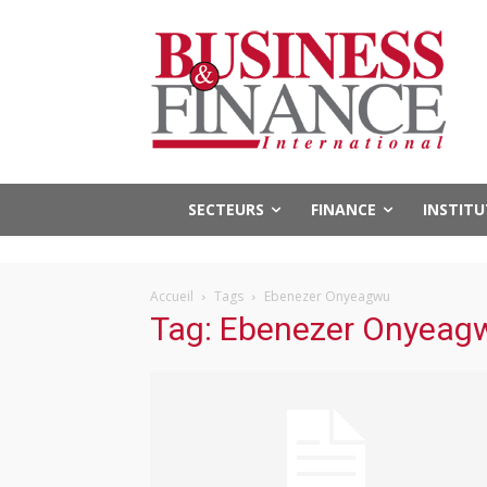
SECTEURS
FINANCE
INSTIT
Accueil
Tags
Ebenezer Onyeagwu
Tag: Ebenezer Onyeag