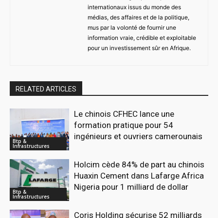
internationaux issus du monde des
médias, des affaires et de la politique,
mus par la volonté de fournir une
information vraie, crédible et exploitable
pour un investissement sûr en Afrique.
RELATED ARTICLES
Le chinois CFHEC lance une
formation pratique pour 54
ingénieurs et ouvriers camerounais
Btp &
Infrastructures
Holcim cède 84% de part au chinois
Huaxin Cement dans Lafarge Africa
Nigeria pour 1 milliard de dollar
Btp &
Infrastructures
Coris Holding sécurise 52 milliards