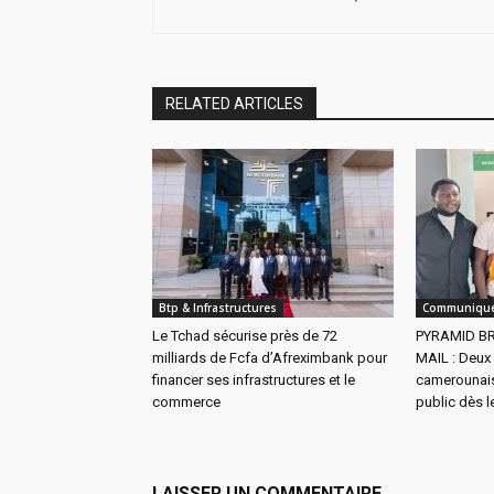
RELATED ARTICLES
Btp & Infrastructures
Communiqué
Le Tchad sécurise près de 72
PYRAMID B
milliards de Fcfa d’Afreximbank pour
MAIL : Deux
financer ses infrastructures et le
camerounais
commerce
public dès l
LAISSER UN COMMENTAIRE