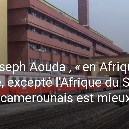
seph Aouda , « en Afri
 excepté l’Afrique du S
 camerounais est mieu