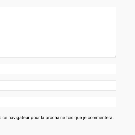
Nom
:*
Email
:*
Site
:
s ce navigateur pour la prochaine fois que je commenterai.