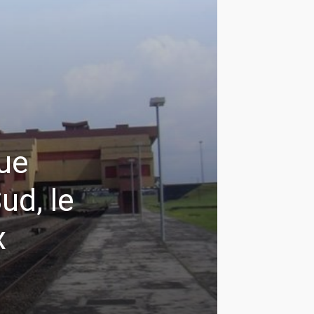
que
ud, le
x