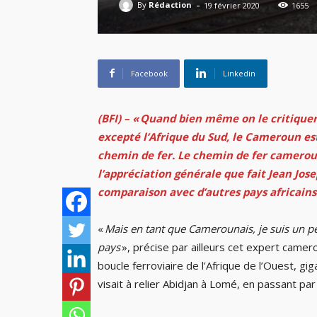
-
By
Rédaction
19 février 2020
1655
Facebook
Linkedin
(BFI) – « Quand bien même on le critiquer
excepté l’Afrique du Sud, le Cameroun est
chemin de fer. Le chemin de fer camerou
l’appréciation générale que fait Jean Jo
comparaison avec d’autres pays africains
«
Mais en tant que Camerounais, je suis un pe
pays
», précise par ailleurs cet expert came
boucle ferroviaire de l’Afrique de l’Ouest, gi
visait à relier Abidjan à Lomé, en passant 