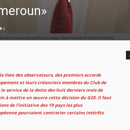
ameroun»
0
ncière et corporate proche des milieux diplomatiques et d’affaires chinois
la liste des observateurs, des premiers accords
oppement et leurs créanciers membres du Club de
 le service de la dette des huit derniers mois de
in à mettre en œuvre cette décision du G20. Il faut
ions de l’initiative des 19 pays les plus
opéenne pourraient contrarier certains intérêts