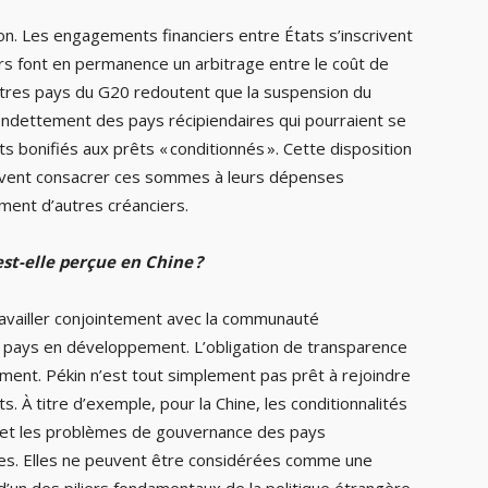
tion. Les engagements financiers entre États s’inscrivent
rs font en permanence un arbitrage entre le coût de
 autres pays du G20 redoutent que la suspension du
’endettement des pays récipiendaires qui pourraient se
s bonifiés aux prêts « conditionnés ». Cette disposition
oivent consacrer ces sommes à leurs dépenses
ent d’autres créanciers.
st-elle perçue en Chine ?
ravailler conjointement avec la communauté
es pays en développement. L’obligation de transparence
ement. Pékin n’est tout simplement pas prêt à rejoindre
. À titre d’exemple, pour la Chine, les conditionnalités
 et les problèmes de gouvernance des pays
ures. Elles ne peuvent être considérées comme une
d’un des piliers fondamentaux de la politique étrangère