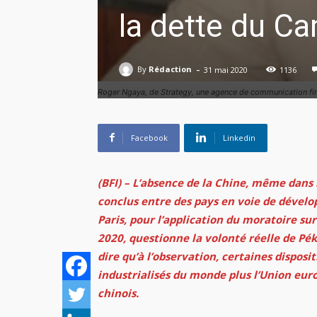
la dette du C
-
By
Rédaction
31 mai 2020
1136
Roger Ngaya, de Strategy, une agence de communication fina
Facebook
Linkedin
(BFI) – L’absence de la Chine, même dans 
conclus entre des pays en voie de dével
Paris, pour l’application du moratoire sur
2020, questionne la volonté réelle de Pék
dire qu’à l’observation, certaines disposit
industrialisés du monde plus l’Union eur
chinois.