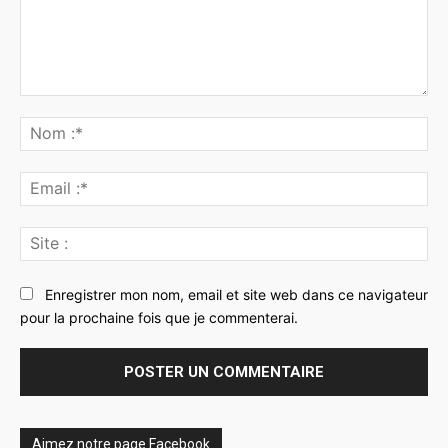
Commenter
:
No
:*
Ema
:*
Sit
:
Enregistrer mon nom, email et site web dans ce navigateur
pour la prochaine fois que je commenterai.
Aimez notre page Facebook